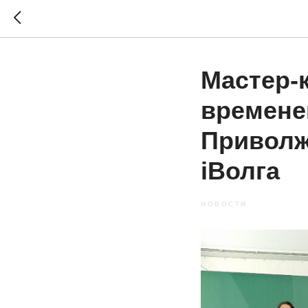
Мастер-
времене
Приволж
iВолга
НОВОСТИ