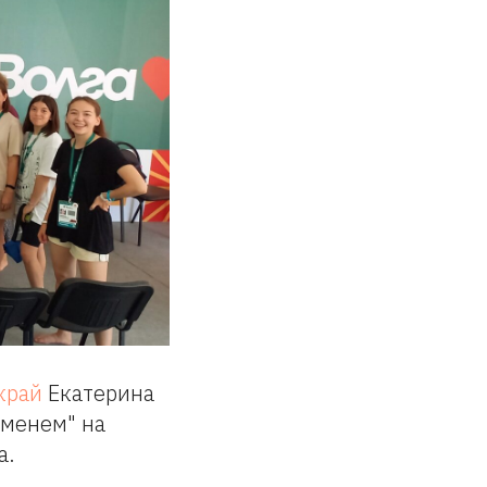
край
Екатерина
еменем" на
а.