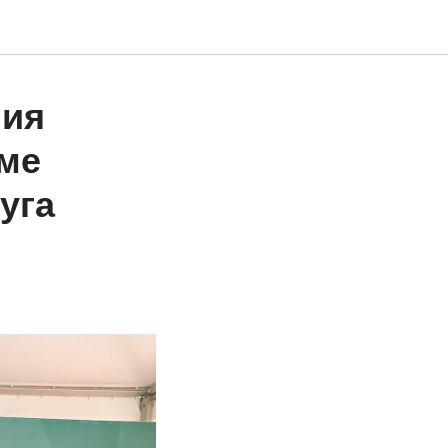
ния
ме
уга