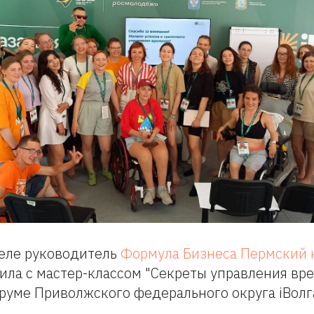
еле руководитель
Формула Бизнеса Пермский 
ила с мастер-классом "Секреты управления вр
уме Приволжского федерального округа iВолг