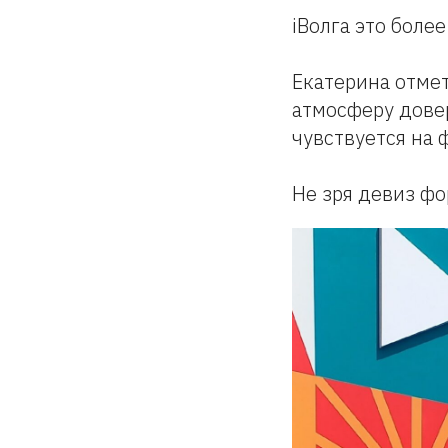
iВолга это боле
Екатерина отмет
атмосферу довер
чувствуется на 
Не зря девиз фо