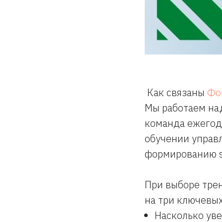
Как связаны
Фо
Мы работаем на
команда ежегодн
обучении управ
формированию s
При выборе тре
на три ключевы
Насколько ув