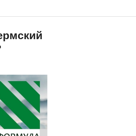
ермский
?